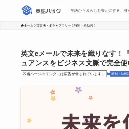
英語から暮らしを豊かにする、誰
ホーム
英文法・ボキャブラリー
時制・助動詞
英文eメールで未来を織りなす！『wil
ュアンスをビジネス文脈で完全使
当ページのリンクには広告が含まれています。
時制・助動