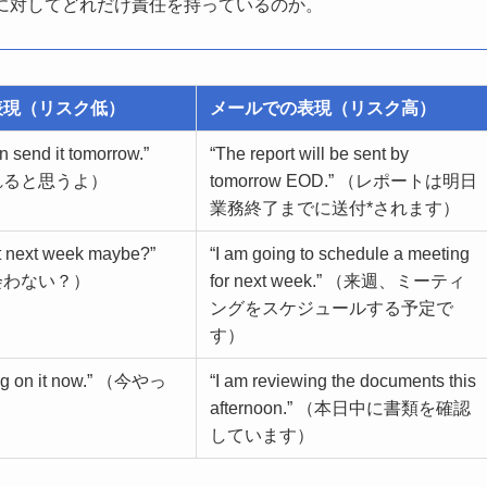
に対してどれだけ責任を持っているのか。
表現（リスク低）
メールでの表現（リスク高）
can send it tomorrow.”
“The report will be sent by
れると思うよ）
tomorrow EOD.” （レポートは明日
業務終了までに送付*されます）
t next week maybe?”
“I am going to schedule a meeting
会わない？）
for next week.” （来週、ミーティ
ングをスケジュールする予定で
す）
ing on it now.” （今やっ
“I am reviewing the documents this
afternoon.” （本日中に書類を確認
しています）