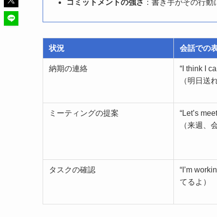
コミットメントの強さ
：書き手がその行動
状況
会話での
納期の連絡
“I think I 
（明日送
ミーティングの提案
“Let’s mee
（来週、
タスクの確認
“I’m work
てるよ）