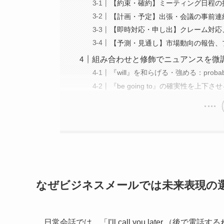
【約束・確約】ミーティング日程の
【計画・予定】出張・会議の事前連
【即時対応・申し出】クレーム対応
【予測・見通し】市場動向の報告、
組み合わせと修飾でニュアンスを微
『will』を和らげる・強める：probably, c
『be going to』の確実性を上下さ
なぜビジネスメールでは未来表現の
日常会話では、「I’ll call you later.