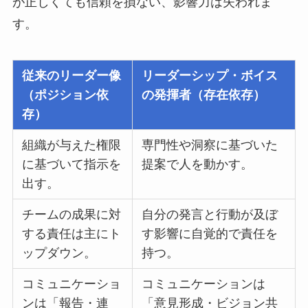
が正しくても信頼を損ない、影響力は失われま
す。
従来のリーダー像
リーダーシップ・ボイス
（ポジション依
の発揮者（存在依存）
存）
組織が与えた権限
専門性や洞察に基づいた
に基づいて指示を
提案で人を動かす。
出す。
チームの成果に対
自分の発言と行動が及ぼ
する責任は主にト
す影響に自覚的で責任を
ップダウン。
持つ。
コミュニケーショ
コミュニケーションは
ンは「報告・連
「意見形成・ビジョン共