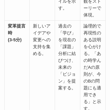
イルを示
観をスト
す。
ーリーで
体現。
変革提言
新しいア
過去の
論理的で
時
イデアや
「学び」
再現性の
(3-5分)
変更への
を現在の
ある説明
支持を集
「課題」
を心がけ
める。
分析に結
る。「あ
びつけ、
の時学ん
未来の
だAの原
「ビジョ
則が、今
ン」を提
のBの問
案する。
題にも適
用でき
る」と示
す。