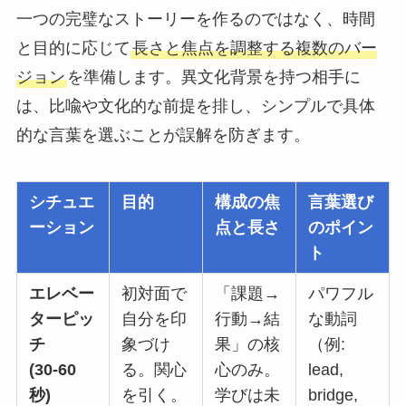
一つの完璧なストーリーを作るのではなく、時間
と目的に応じて
長さと焦点を調整する複数のバー
ジョン
を準備します。異文化背景を持つ相手に
は、比喩や文化的な前提を排し、シンプルで具体
的な言葉を選ぶことが誤解を防ぎます。
シチュエ
目的
構成の焦
言葉選び
ーション
点と長さ
のポイン
ト
エレベー
初対面で
「課題→
パワフル
ターピッ
自分を印
行動→結
な動詞
チ
象づけ
果」の核
（例:
(30-60
る。関心
心のみ。
lead,
秒)
を引く。
学びは未
bridge,