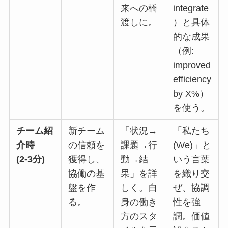
来への橋
integrate
渡しに。
）と具体
的な成果
（例:
improved
efficiency
by X%）
を使う。
チーム紹
新チーム
「状況→
「私たち
介時
の信頼を
課題→行
(We)」と
(2-3分)
獲得し、
動→結
いう言葉
協働の基
果」を詳
を織り交
盤を作
しく。自
ぜ、協調
る。
身の働き
性を強
方のスタ
調。価値