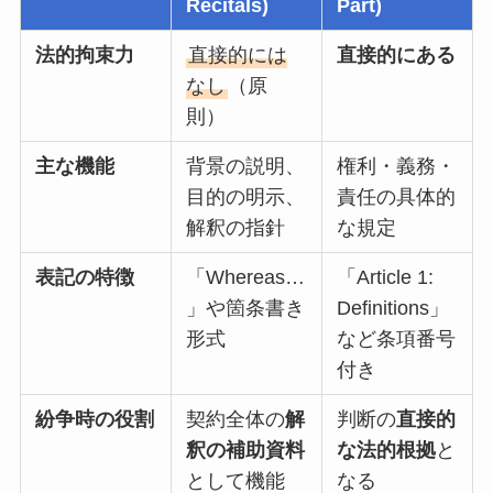
Recitals)
Part)
法的拘束力
直接的には
直接的にある
なし
（原
則）
主な機能
背景の説明、
権利・義務・
目的の明示、
責任の具体的
解釈の指針
な規定
表記の特徴
「Whereas…
「Article 1:
」や箇条書き
Definitions」
形式
など条項番号
付き
紛争時の役割
契約全体の
解
判断の
直接的
釈の補助資料
な法的根拠
と
として機能
なる