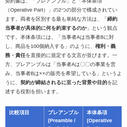
契約書は、「プレアンブル」と「本体条項
（Operative Part）」の2つの部分で構成されてい
ます。両者を区別する最も単純な方法は、「
締約
当事者が具体的に何を約束するのか
」という観点
です。本体条項には、「当事者Aは当事者Bに対
し、商品を100個納入する」のように、
権利・義
務・責任
を直接的に規定する文言が並びます。一
方、プレアンブルは「当事者Aは〇〇の事業を営
み、当事者Bは××の販売を希望している」というよ
うに、
契約が締結されるに至った背景や目的
を記
述する役割を担います。
比較項目
プレアンブル
本体条項
(Preamble /
(Operative