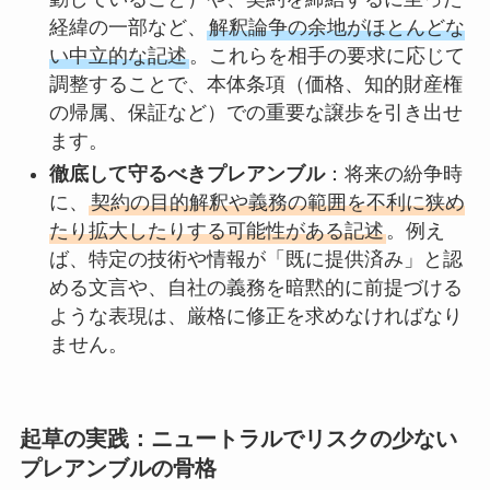
経緯の一部など、
解釈論争の余地がほとんどな
い中立的な記述
。これらを相手の要求に応じて
調整することで、本体条項（価格、知的財産権
の帰属、保証など）での重要な譲歩を引き出せ
ます。
徹底して守るべきプレアンブル
：将来の紛争時
に、
契約の目的解釈や義務の範囲を不利に狭め
たり拡大したりする可能性がある記述
。例え
ば、特定の技術や情報が「既に提供済み」と認
める文言や、自社の義務を暗黙的に前提づける
ような表現は、厳格に修正を求めなければなり
ません。
起草の実践：ニュートラルでリスクの少ない
プレアンブルの骨格