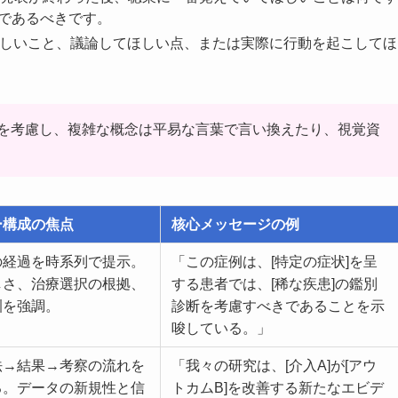
であるべきです。
てほしいこと、議論してほしい点、または実際に行動を起こしてほ
を考慮し、複雑な概念は平易な言葉で言い換えたり、視覚資
ー構成の焦点
核心メッセージの例
の経過を時系列で提示。
「この症例は、[特定の症状]を呈
しさ、治療選択の根拠、
する患者では、[稀な疾患]の鑑別
訓を強調。
診断を考慮すべきであることを示
唆している。」
法→結果→考察の流れを
「我々の研究は、[介入A]が[アウ
る。データの新規性と信
トカムB]を改善する新たなエビデ