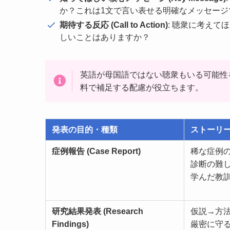
か？これは1文で言い表せる明確なメッセージ
期待する反応 (Call to Action)
: 聴衆に考え
しいことはありますか？
英語が母国語ではない聴衆もいる可能性
料で補足する配慮が役立ちます。
発表の目的・種類
ストーリ
症例報告 (Case Report)
稀な症例
診断の難
学んだ教
研究結果発表 (Research
仮説→方
Findings)
厳密に守