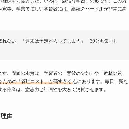
の確保を前提とした、いわば「厳格な学習」の形です。この方
や家事、学業で忙しい学習者には、継続のハードルが非常に高
取れない」「週末は予定が入ってしまう」「30分も集中し
です。問題の本質は、学習者の「意欲の欠如」や「教材の質」
るための「管理コスト」が高すぎる
点にあります。毎日、新た
取る作業は、意志力と計画性を大きく消耗させます。
の理由