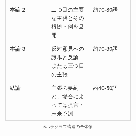
本論 2
二つ目の主要
約70-80語
な主張とその
根拠・例を展
開
本論 3
反対意見への
約70-80語
譲歩と反論、
または三つ目
の主張
結論
主張の要約
約40-50語
と、場合によ
っては提言・
未来予測
5パラグラフ構造の全体像