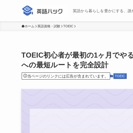
英語から暮らしを豊かにする、誰
ホーム
英語資格・試験
TOEIC
TOEIC初心者が最初の1ヶ月でや
への最短ルートを完全設計
当ページのリンクには広告が含まれています。
TOEIC