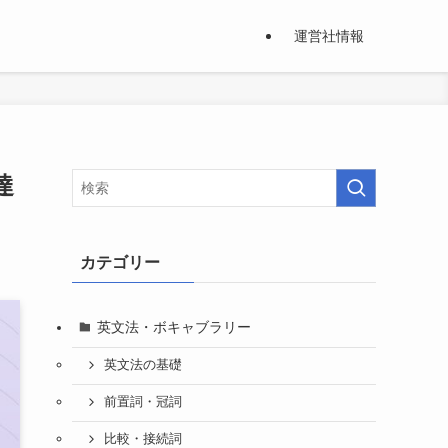
運営社情報
達
カテゴリー
英文法・ボキャブラリー
英文法の基礎
前置詞・冠詞
比較・接続詞