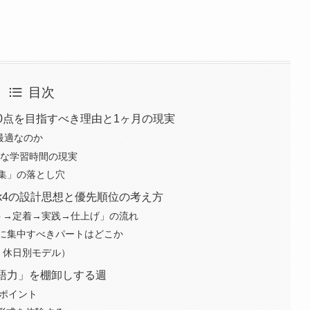
目次
00点を目指すべき理由と1ヶ月の現実
最適なのか
要な学習時間の現実
集」の落とし穴
ek4の設計思想と優先順位の考え方
ト→定着→実践→仕上げ」の流れ
に集中すべきパートはどこか
・休日別モデル）
英語力」を棚卸しする週
クポイント