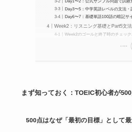
Day1〜2：公式サンプル問題で試
Day3〜5：中学英語レベルの文法
Day6〜7：基礎単語100語の暗記
Week2：リスニング基礎とPart5
Week2のゴールと終了時のチェッ
まず知っておく：TOEIC初心者が5
500点はなぜ「最初の目標」として