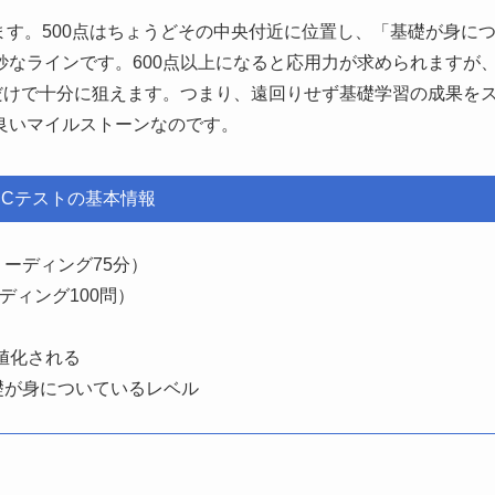
ています。500点はちょうどその中央付近に位置し、「基礎が身に
なラインです。600点以上になると応用力が求められますが
だけで十分に狙えます。つまり、遠回りせず基礎学習の成果を
良いマイルストーンなのです。
EICテストの基本情報
リーディング75分）
ディング100問）
値化される
礎が身についているレベル