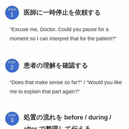
STEP
医師に一時停止を依頼する
“Excuse me, Doctor. Could you pause for a
moment so I can interpret that for the patient?”
STEP
患者の理解を確認する
“Does that make sense so far?” / “Would you like
me to explain that part again?”
処置の流れを before / during /
STEP
after で整理して伝える