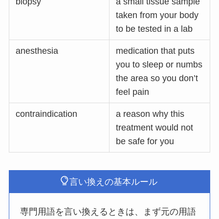
biopsy
a small tissue sample
taken from your body
to be tested in a lab
anesthesia
medication that puts
you to sleep or numbs
the area so you don’t
feel pain
contraindication
a reason why this
treatment would not
be safe for you
言い換えの基本ルール
専門用語を言い換えるときは、まず元の用語