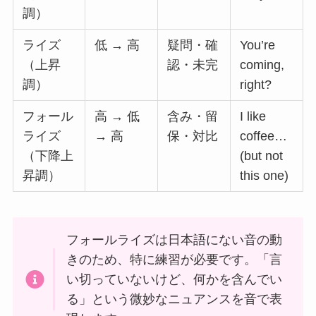
調）
ライズ
低 → 高
疑問・確
You’re
（上昇
認・未完
coming,
調）
right?
フォール
高 → 低
含み・留
I like
ライズ
→ 高
保・対比
coffee…
（下降上
(but not
昇調）
this one)
フォールライズは日本語にない音の動
きのため、特に練習が必要です。「言
い切っていないけど、何かを含んでい
る」という微妙なニュアンスを音で表