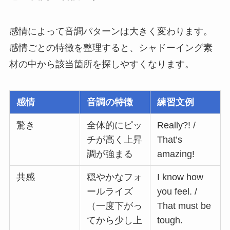
感情によって音調パターンは大きく変わります。
感情ごとの特徴を整理すると、シャドーイング素
材の中から該当箇所を探しやすくなります。
感情
音調の特徴
練習文例
驚き
全体的にピッ
Really?! /
チが高く上昇
That’s
調が強まる
amazing!
共感
穏やかなフォ
I know how
ールライズ
you feel. /
（一度下がっ
That must be
てから少し上
tough.