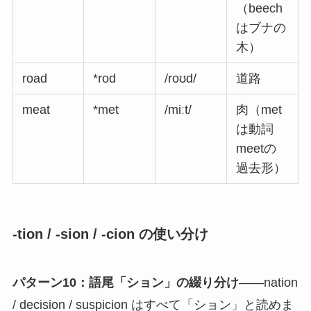
（beech
はブナの
木）
road
*rod
/roʊd/
道路
meat
*met
/miːt/
肉（met
は動詞
meetの
過去形）
-tion / -sion / -cion の使い分け
パターン10：語尾「ション」の綴り分け
——nation
/ decision / suspicion はすべて「ション」と読めま