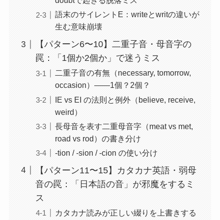
doubtで起きる脱落ミス
語末のサイレントE：writeとwritの違いが
生む意味崩壊
【パターン6〜10】二重子音・母音字の
罠：「1個か2個か」で迷うミス
二重子音の有無（necessary, tomorrow,
occasion）——1個？2個？
IE vs EI の法則と例外（believe, receive,
weird）
長母音を表す二重母音字（meat vs met,
road vs rod）の書き分け
-tion / -sion / -cion の使い分け
【パターン11〜15】カタカナ英語・弱母
音の罠：「日本語の音」が邪魔をするミ
ス
カタカナ読みが正しい綴りを上書きする