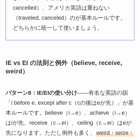
cancelled）、アメリカ英語は重ねない
（traveled, canceled）のが基本ルールです。
どちらかに統一して使いましょう。
IE vs EI の法則と例外（believe, receive,
weird）
パターン8：IE/EIの使い分け
——有名な英語の韻
「i before e, except after c（cの後はeが先）」が基
本ルールです。believe（i→e）、achieve（i→e）
はiが先、receive（c→ei）、ceiling（c→ei）はeが
先になります。ただし例外も多く、
weird・seize・