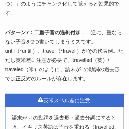
つ）」のようにチャンク化して覚えると効果的で
す。
パターン7：二重子音の過剰付加
——逆に、重なら
ない子音を2つ書いてしまうミスです。
until（*untill）、travel（*travell）がその代表例。た
だし英米差に注意が必要で、travelled（英）/
traveled（米）のように、語末が-lの動詞の過去形
では正反対のルールが存在します。
英米スペル差に注意
語末が -l の動詞を過去形・過去分詞にすると
き、イギリス英語は子音を重ねる（travelled,