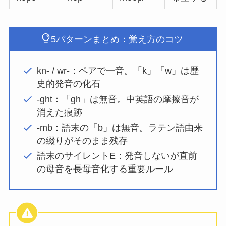
5パターンまとめ：覚え方のコツ
kn- / wr-：ペアで一音。「k」「w」は歴
史的発音の化石
-ght：「gh」は無音。中英語の摩擦音が
消えた痕跡
-mb：語末の「b」は無音。ラテン語由来
の綴りがそのまま残存
語末のサイレントE：発音しないが直前
の母音を長母音化する重要ルール