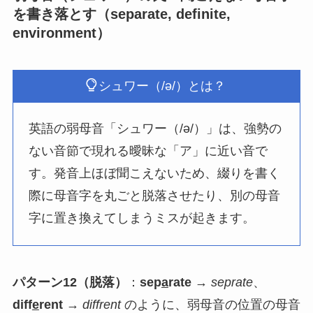
を書き落とす（separate, definite,
environment）
シュワー（/ə/）とは？
英語の弱母音「シュワー（/ə/）」は、強勢の
ない音節で現れる曖昧な「ア」に近い音で
す。発音上ほぼ聞こえないため、綴りを書く
際に母音字を丸ごと脱落させたり、別の母音
字に置き換えてしまうミスが起きます。
パターン12（脱落）
：
sep
a
rate
→
seprate
、
diff
e
rent
→
diffrent
のように、弱母音の位置の母音