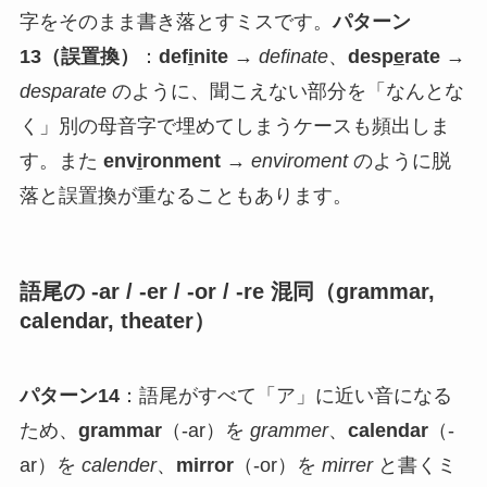
字をそのまま書き落とすミスです。
パターン
13（誤置換）
：
def
i
nite
→
definate
、
desp
e
rate
→
desparate
のように、聞こえない部分を「なんとな
く」別の母音字で埋めてしまうケースも頻出しま
す。また
env
i
ronment
→
enviroment
のように脱
落と誤置換が重なることもあります。
語尾の -ar / -er / -or / -re 混同（grammar,
calendar, theater）
パターン14
：語尾がすべて「ア」に近い音になる
ため、
grammar
（-ar）を
grammer
、
calendar
（-
ar）を
calender
、
mirror
（-or）を
mirrer
と書くミ