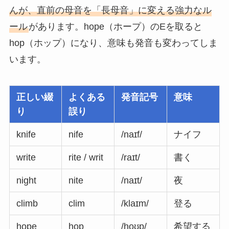
んが、直前の母音を「長母音」に変える強力なル
ール
があります。hope（ホープ）のEを取ると
hop（ホップ）になり、意味も発音も変わってしま
います。
正しい綴
よくある
発音記号
意味
り
誤り
knife
nife
/naɪf/
ナイフ
write
rite / writ
/raɪt/
書く
night
nite
/naɪt/
夜
climb
clim
/klaɪm/
登る
hope
hop
/hoʊp/
希望する