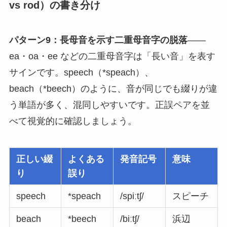
vs rod）の書き分け
パターン9：長母音を示す二重母音字の脱落
——
ea・oa・ee などの二重母音字は「長い音」を表す
サインです。speech（*speach）、
beach（*beech）のように、音が同じでも綴りが違
う単語が多く、混同しやすいです。正誤ペアを並
べて視覚的に確認しましょう。
正しい綴
よくある
発音記号
意味
り
誤り
speech
*speach
/spiːtʃ/
スピーチ
beach
*beech
/biːtʃ/
浜辺