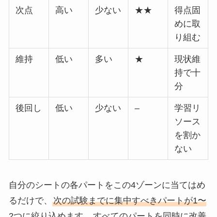
次点
高い
少ない
★★
得点固
めに取
り組む
維持
低い
多い
★
現状維
持で十
分
後回し
低い
少ない
–
学習リ
ソース
を割か
ない
自分のシートの各パートをこの4ゾーンに当てはめ
るだけで、
次の試験までに集中すべきパートが1〜
2つに絞り込めます。
すべてのパートを同時に改善