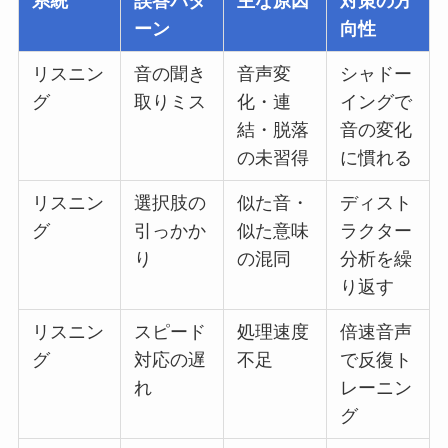
系統
誤答パタ
主な原因
対策の方
ーン
向性
リスニン
音の聞き
音声変
シャドー
グ
取りミス
化・連
イングで
結・脱落
音の変化
の未習得
に慣れる
リスニン
選択肢の
似た音・
ディスト
グ
引っかか
似た意味
ラクター
り
の混同
分析を繰
り返す
リスニン
スピード
処理速度
倍速音声
グ
対応の遅
不足
で反復ト
れ
レーニン
グ