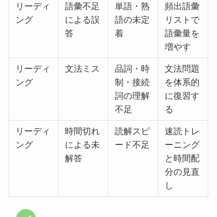
リーディ
語彙不足
単語・熟
頻出語彙
ング
による誤
語の未定
リストで
答
着
語彙量を
増やす
リーディ
文法ミス
品詞・時
文法問題
ング
制・接続
を体系的
詞の理解
に復習す
不足
る
リーディ
時間切れ
読解スピ
速読トレ
ング
による未
ード不足
ーニング
解答
と時間配
分の見直
し