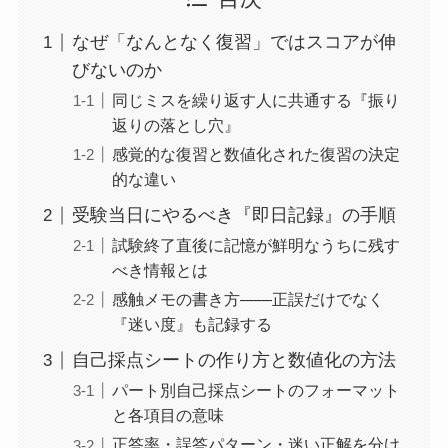
なぜ「なんとなく復習」ではスコアが伸
びないのか
同じミスを繰り返す人に共通する『振り
返りの落とし穴』
感覚的な復習と数値化された復習の決定
的な違い
受験当日にやるべき『即日記録』の手順
試験終了直後に記憶が鮮明なうちに残す
べき情報とは
感触メモの書き方——正誤だけでなく
『迷い度』も記録する
自己採点シートの作り方と数値化の方法
パート別自己採点シートのフォーマット
と各項目の意味
正答率・誤答パターン・迷い正解を分け