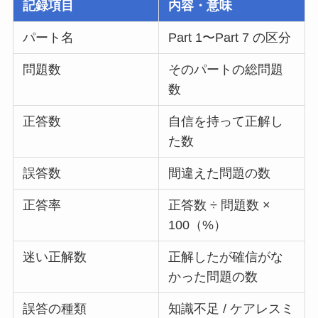
記録項目
内容・意味
パート名
Part 1〜Part 7 の区分
問題数
そのパートの総問題
数
正答数
自信を持って正解し
た数
誤答数
間違えた問題の数
正答率
正答数 ÷ 問題数 ×
100（%）
迷い正解数
正解したが確信がな
かった問題の数
誤答の種類
知識不足 / ケアレスミ