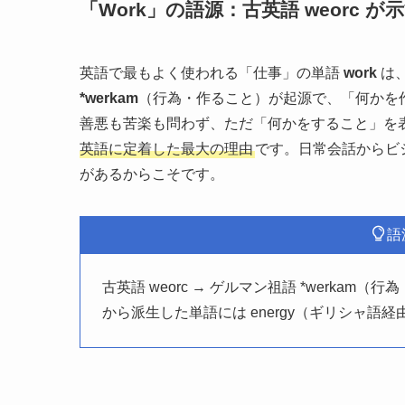
「Work」の語源：古英語 weorc 
英語で最もよく使われる「仕事」の単語
work
は
*werkam
（行為・作ること）が起源で、「何かを
善悪も苦楽も問わず、ただ「何かをすること」を
英語に定着した最大の理由
です。日常会話からビ
があるからこそです。
語
古英語 weorc → ゲルマン祖語 *werkam
から派生した単語には energy（ギリシャ語経由