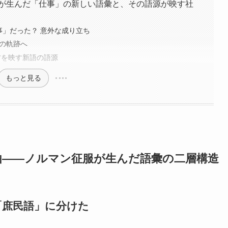
——時代が生んだ「仕事」の新しい語彙と、その語源が映す社
事」だった？ 意外な成り立ち
生の軌跡へ
き方を映す新語の語源
もっと見る
由——ノルマン征服が生んだ語彙の二層構造
「庶民語」に分けた