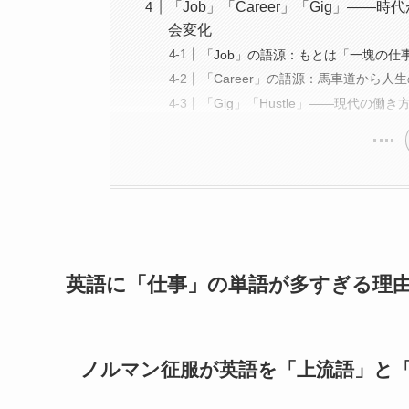
「Job」「Career」「Gig」
会変化
「Job」の語源：もとは「一塊の仕
「Career」の語源：馬車道から人
「Gig」「Hustle」——現代の働
英語に「仕事」の単語が多すぎる理
ノルマン征服が英語を「上流語」と