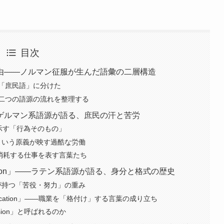
目次
由——ノルマン征服が生んだ語彙の二層構造
「庶民語」に分けた
二つの語源の流れを整理する
y」——ゲルマン系語源が語る、庶民の汗と苦労
 が示す「行為そのもの」
くという原義が映す過酷な労働
単調で消耗する仕事を表す言葉たち
rofession」——ラテン系語源が語る、身分と格式の歴史
or が持つ「苦役・努力」の重み
n」「Vocation」——職業を「格付け」する言葉の成り立ち
sion」と呼ばれるのか