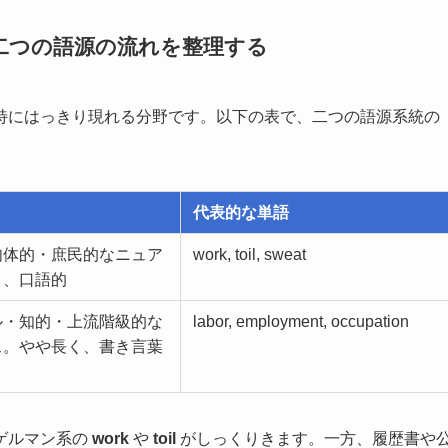
二つの語源の流れを整理する
特にはっきり現れる分野です。以下の表で、二つの語源系統の
代表的な単語
肉体的・庶民的なニュア
work, toil, sweat
く、口語的
ル・知的・上流階級的な
labor, employment, occupation
ス。やや長く、書き言葉
ゲルマン系の
work
や
toil
がしっくりきます。一方、履歴書や