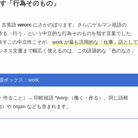
が示す「行為そのもの」
、古英語
weorc
にさかのぼります。さらにゲルマン祖語の
作る・行う」という中立的な行為そのものを指す言葉でした。
表すこの中立性こそが、
work が最も汎用的な「仕事」語として
ジネス文書まで幅広く使えるのは、この語源的な「色のなさ」
源ボックス：work
（行為・作ること）→ 印欧祖語 *werg-（働く・作る）。同じ語根
）や organ なども含まれます。