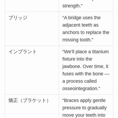
strength.”
ブリッジ
“A bridge uses the
adjacent teeth as
anchors to replace the
missing tooth.”
インプラント
“We’ll place a titanium
fixture into the
jawbone. Over time, it
fuses with the bone —
a process called
osseointegration.”
矯正（ブラケット）
“Braces apply gentle
pressure to gradually
move your teeth into