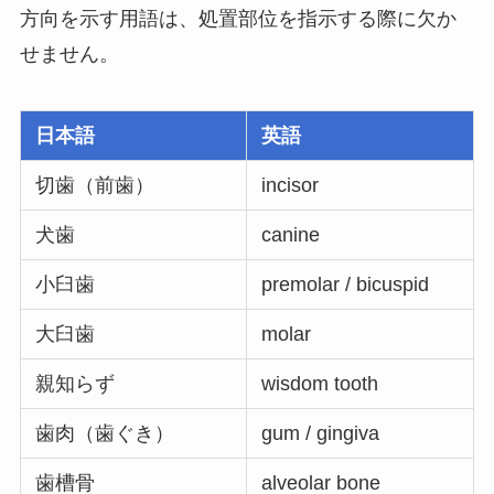
方向を示す用語は、処置部位を指示する際に欠か
せません。
日本語
英語
切歯（前歯）
incisor
犬歯
canine
小臼歯
premolar / bicuspid
大臼歯
molar
親知らず
wisdom tooth
歯肉（歯ぐき）
gum / gingiva
歯槽骨
alveolar bone