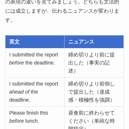
の表現の違いを見てみましょう。どちらも文法的
には成立しますが、伝わるニュアンスが変わりま
す。
英文
ニュアンス
I submitted the report
締め切りより前に提
before
the deadline.
出した（事実の記
述）
I submitted the report
締め切りより前倒し
ahead of
the
で提出した（達成
deadline.
感・積極性を強調）
Please finish this
昼食前に終わらせて
before
lunch.
ください（単純な時