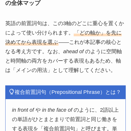
の全体マップ
英語の前置詞句は、この3軸のどこに重心を置くか
によって使い分けられます。
「どの軸か」を先に
決めてから表現を選ぶ
——これが本記事の核心と
なる考え方です。なお、
ahead of
のように空間軸
と時間軸の両方をカバーする表現もあるため、軸
は「メインの用法」として理解してください。
複合前置詞句（Prepositional Phrase）とは？
in front of
や
in the face of
のように、2語以上
の単語がひとまとまりで前置詞と同じ働きを
する表現を「複合前置詞句」と呼びます。単