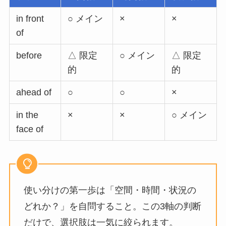
in front
○ メイン
×
×
of
before
△ 限定
○ メイン
△ 限定
的
的
ahead of
○
○
×
in the
×
×
○ メイン
face of
使い分けの第一歩は「空間・時間・状況の
どれか？」を自問すること。この3軸の判断
だけで、選択肢は一気に絞られます。