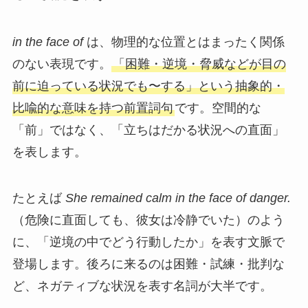
in the face of
は、物理的な位置とはまったく関係
のない表現です。
「困難・逆境・脅威などが目の
前に迫っている状況でも〜する」という抽象的・
比喩的な意味を持つ前置詞句
です。空間的な
「前」ではなく、「立ちはだかる状況への直面」
を表します。
たとえば
She remained calm in the face of danger.
（危険に直面しても、彼女は冷静でいた）のよう
に、「逆境の中でどう行動したか」を表す文脈で
登場します。後ろに来るのは困難・試練・批判な
ど、ネガティブな状況を表す名詞が大半です。