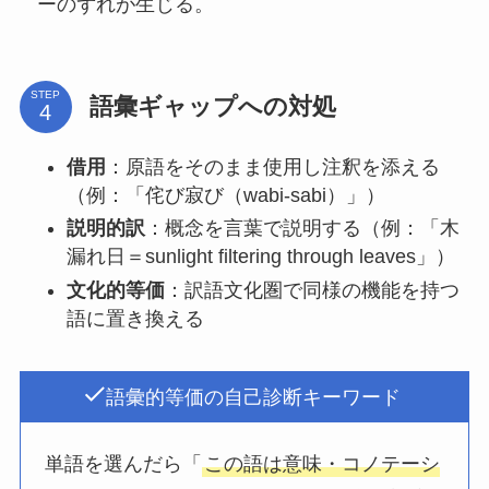
ーのずれが生じる。
STEP
語彙ギャップへの対処
借用
：原語をそのまま使用し注釈を添える
（例：「侘び寂び（wabi-sabi）」）
説明的訳
：概念を言葉で説明する（例：「木
漏れ日＝sunlight filtering through leaves」）
文化的等価
：訳語文化圏で同様の機能を持つ
語に置き換える
語彙的等価の自己診断キーワード
単語を選んだら「
この語は意味・コノテーシ