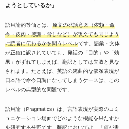
ようとしているか」
語用論的等価とは、
原文の発話意図（依頼・命
令・皮肉・感謝・脅しなど）が訳文でも同じよう
に読者に伝わるかを問うレベル
です。語彙・文体
が正確に訳されていても、発話の「目的」や「効
果」がずれてしまえば、翻訳としては失敗と見な
されます。たとえば、英語の婉曲的な依頼表現が
日本語で命令口調になってしまうケースは、この
レベルの典型的な問題です。
語用論（Pragmatics）は、言語表現が実際のコミ
ュニケーション場面でどのような機能を果たすか
を研究する分野です。翻訳においては、「何が書