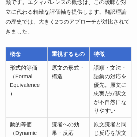
類です。エクィバレンスの概念は、この曖昧な対
立に代わる精緻な評価軸を提供します。翻訳理論
の歴史では、大きく2つのアプローチが対比されて
きました。
概念
重視するもの
特徴
形式的等価
原文の形式・
語順・文法・
（Formal
構造
語彙の対応を
Equivalence
優先。原文に
）
忠実だが訳文
が不自然にな
りやすい
動的等価
読者への効
原文読者と同
（Dynamic
果・反応
じ反応を訳文