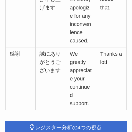
げます
apologiz
that.
e for any
inconven
ience
caused.
感謝
誠にあり
We
Thanks a
がとうご
greatly
lot!
ざいます
appreciat
e your
continue
d
support.
レジスター分析の4つの視点