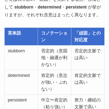
して
stubborn
・
determined
・
persistent
が挙が
りますが、それぞれ含意はまったく異なります。
英単語
コノテーショ
「頑固」との
ン
対応度
stubborn
否定的（意固
否定的文脈で
地・融通が利
は高い
かない）
determined
肯定的（意志
肯定的文脈で
が強い・ぶれ
は高い
ない）
persistent
中立〜肯定的
努力・継続の
（粘り強い）
文脈で高い