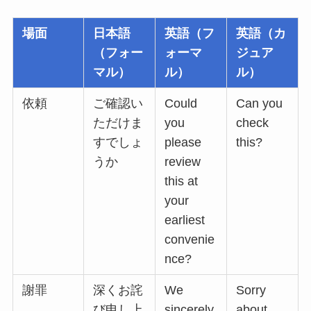
場面
日本語
英語（フ
英語（カ
（フォー
ォーマ
ジュア
マル）
ル）
ル）
依頼
ご確認い
Could
Can you
ただけま
you
check
すでしょ
please
this?
うか
review
this at
your
earliest
convenie
nce?
謝罪
深くお詫
We
Sorry
び申し上
sincerely
about