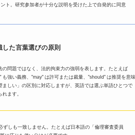
セント。研究参加者が十分な説明を受けた上で自発的に同意
識した言葉選びの原則
法の問題ではなく、法的拘束力の強弱を表します。たとえば
” も強い義務、”may” は許可または裁量、”should” は推奨を意
望ましい」の区別に対応しますが、英語では選ぶ単語ひとつで
られます。
必ずしも一致しません。たとえば日本語の「倫理審査委員