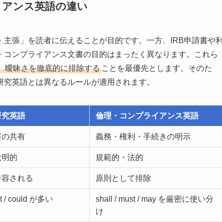
イアンス英語の違い
主張」を読者に伝えることが目的です。一方、IRB申請書や
・コンプライアンス文書の目的はまったく異なります。これら
、曖昧さを徹底的に排除する
ことを最優先とします。そのた
研究英語とは異なるルールが適用されます。
研究英語
倫理・コンプライアンス英語
察の共有
義務・権利・手続きの明示
説明的
規範的・法的
許容される
原則として排除
ht / could が多い
shall / must / may を厳密に使い分
け