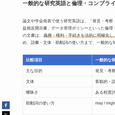
一般的な研究英語と倫理・コンプラ
論文や学会発表で使う研究英語は、「発見・考察・
益相反開示書、データ管理ポリシーといった倫理
の文書は、
義務・権利・手続きを法的に明確化し
め、語彙・文体・助動詞の使い方まで、一般的な
比較項目
一般的な
主な目的
発見・考
文体
客観的・
曖昧さ
ある程度
助動詞の使い方
may / mig