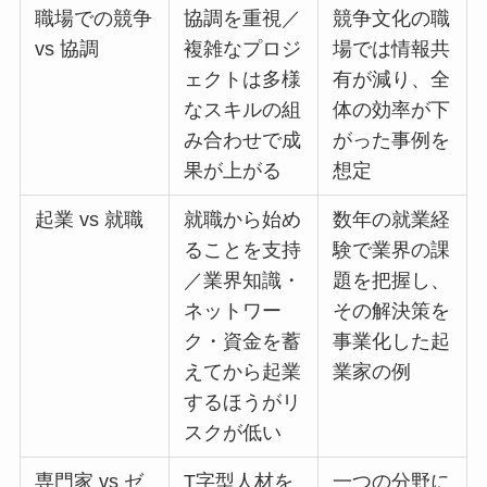
職場での競争
協調を重視／
競争文化の職
vs 協調
複雑なプロジ
場では情報共
ェクトは多様
有が減り、全
なスキルの組
体の効率が下
み合わせで成
がった事例を
果が上がる
想定
起業 vs 就職
就職から始め
数年の就業経
ることを支持
験で業界の課
／業界知識・
題を把握し、
ネットワー
その解決策を
ク・資金を蓄
事業化した起
えてから起業
業家の例
するほうがリ
スクが低い
専門家 vs ゼ
T字型人材を
一つの分野に