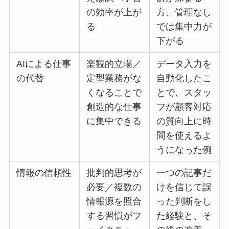
の効率が上が
方、管理なし
る
では集中力が
下がる
AIによる仕事
楽観的立場／
データ入力を
の代替
定型業務がな
自動化したこ
くなることで
とで、スタッ
創造的な仕事
フが顧客対応
に集中できる
の質向上に時
間を使えるよ
うになった例
情報の信頼性
批判的思考が
一つの記事だ
必要／複数の
けを信じて誤
情報源を照合
った判断をし
する習慣がフ
た経験と、そ