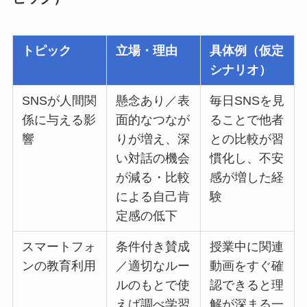
トピック
立場・理由
具体例（仮定
シナリオ）
SNSが人間関
懸念あり／表
毎日SNSを見
係に与える影
面的なつなが
ることで他者
響
りが増え、深
との比較が習
い対話の機会
慣化し、不安
が減る・比較
感が増した経
による自己肯
験
定感の低下
スマートフォ
条件付き賛成
授業中に関連
ンの教育利用
／適切なルー
動画をすぐ確
ルのもとで使
認できると理
えば調べ学習
解が深まる一