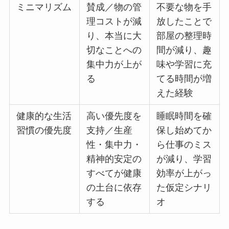
ミニマリズム
賛成／物の管
不要な物を手
理コストが減
放したことで
り、本当に大
部屋の整理時
切なことへの
間が減り、趣
集中力が上が
味や学習に充
る
てる時間が増
えた経験
健康的な生活
高い優先度を
睡眠時間を確
習慣の優先度
支持／生産
保し始めてか
性・集中力・
ら仕事のミス
精神的安定の
が減り、学習
すべてが健康
効率が上がっ
の土台に依存
た仮定シナリ
する
オ