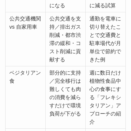
になる
に減る試算
公共交通機関
公共交通を支
通勤を電車に
vs 自家用車
持／排出ガス
切り替えたこ
削減・都市渋
とで交通費と
滞の緩和・コ
駐車場代が月
スト削減に貢
単位で節約で
献する
きた例
ベジタリアン
部分的に支持
週に数日だけ
食
／完全移行は
植物性食品中
難しくても肉
心の食事にす
の消費を減ら
る「フレキシ
すだけで環境
タリアン」ア
負荷が下がる
プローチの紹
介