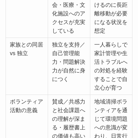
会・医療・文
けるのに長距
化施設へのア
離移動が必要
クセスが充実
になる状況を
している
想定
家族との同居
独立を支持／
一人暮らしで
vs 独立
自己管理能
家計管理や生
力・問題解決
活トラブルへ
力が自然に身
の対処を経験
につく
することで自
立心が育つ
ボランティア
賛成／共感力
地域清掃ボラ
活動の意義
と社会課題へ
ンティアを通
の理解が深ま
じて環境問題
る・履歴書上
への意識が変
の価値も高い
わり、日常行