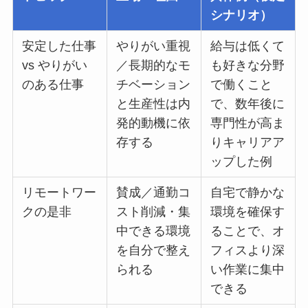
シナリオ）
安定した仕事
やりがい重視
給与は低くて
vs やりがい
／長期的なモ
も好きな分野
のある仕事
チベーション
で働くこと
と生産性は内
で、数年後に
発的動機に依
専門性が高ま
存する
りキャリアア
ップした例
リモートワー
賛成／通勤コ
自宅で静かな
クの是非
スト削減・集
環境を確保す
中できる環境
ることで、オ
を自分で整え
フィスより深
られる
い作業に集中
できる