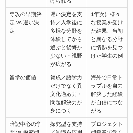
けられる
専攻の早期決
遅い決定を支
1年次に様々
定 vs 遅い決
持／入学後に
な授業を受け
定
多様な分野を
た結果、当初
体験してから
と異なる分野
選ぶと後悔が
に情熱を見つ
少ない・視野
けた学生の例
が広がる
留学の価値
賛成／語学力
海外で日常ト
だけでなく異
ラブルを自力
文化適応力・
解決した経験
問題解決力が
が自信につな
身につく
がる
暗記中心の学
探究型を支持
プロジェクト
習 vs 探究型
／知識を応用
型授業で学ん