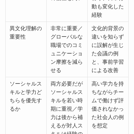
動も変化した
経験
異文化理解の
非常に重要／
文化的背景の
重要性
グローバルな
違いを知らず
職場でのコミ
に誤解が生じ
ュニケーショ
た会議の例
ン摩擦を減ら
と、事前学習
せる
による改善
ソーシャルス
両方必要だが
高い学力を持
キルと学力ど
ソーシャルス
ちながらチー
ちらを優先す
キルを若い時
ムで働けず評
るか
期に重視／学
価されなかっ
力は後から補
た社会人の例
えるが対人ス
を想定
キルは経験の