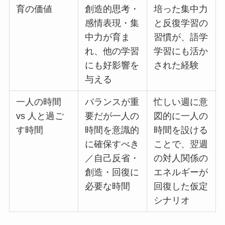
育の価値
創造的思考・
培った集中力
感情表現・集
と反復学習の
中力が育ま
習慣が、語学
れ、他の学習
学習にも活か
にも好影響を
された経験
与える
一人の時間
バランスが重
忙しい週に意
vs 人と過ご
要だが一人の
図的に一人の
す時間
時間を意識的
時間を設ける
に確保すべき
ことで、翌週
／自己反省・
の対人関係の
創造・回復に
エネルギーが
必要な時間
回復した仮定
シナリオ