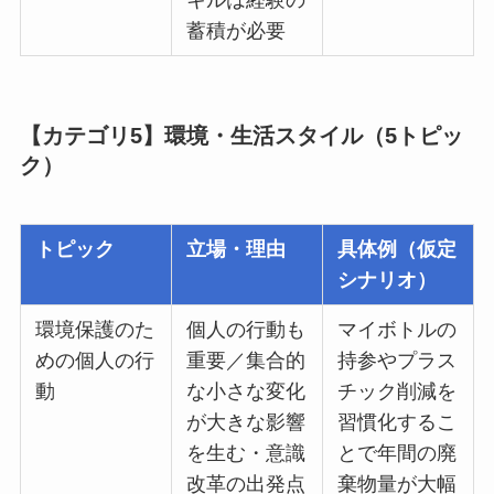
蓄積が必要
【カテゴリ5】環境・生活スタイル（5トピッ
ク）
トピック
立場・理由
具体例（仮定
シナリオ）
環境保護のた
個人の行動も
マイボトルの
めの個人の行
重要／集合的
持参やプラス
動
な小さな変化
チック削減を
が大きな影響
習慣化するこ
を生む・意識
とで年間の廃
改革の出発点
棄物量が大幅