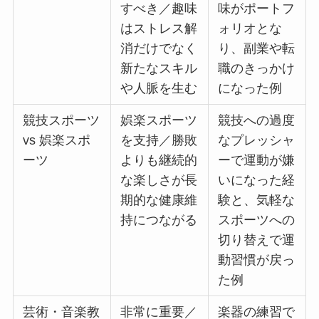
すべき／趣味
味がポートフ
はストレス解
ォリオとな
消だけでなく
り、副業や転
新たなスキル
職のきっかけ
や人脈を生む
になった例
競技スポーツ
娯楽スポーツ
競技への過度
vs 娯楽スポ
を支持／勝敗
なプレッシャ
ーツ
よりも継続的
ーで運動が嫌
な楽しさが長
いになった経
期的な健康維
験と、気軽な
持につながる
スポーツへの
切り替えで運
動習慣が戻っ
た例
芸術・音楽教
非常に重要／
楽器の練習で