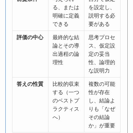
る、または
を設定し、
明確に定義
説明する必
できる
要がある
評価の中心
最終的な結
思考プロセ
論とその導
ス、仮定設
出過程の論
定の妥当
理性
性、論理的
な説明力
答えの性質
比較的収束
複数の可能
する（一つ
性が存在
のベストプ
し、結論よ
ラクティス
りも「なぜ
へ）
その結論
か」が重要