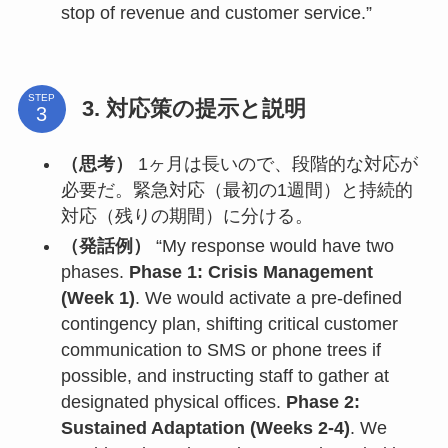
stop of revenue and customer service.”
STEP
3. 対応策の提示と説明
（思考）
1ヶ月は長いので、段階的な対応が
必要だ。緊急対応（最初の1週間）と持続的
対応（残りの期間）に分ける。
（発話例）
“My response would have two
phases.
Phase 1: Crisis Management
(Week 1)
. We would activate a pre-defined
contingency plan, shifting critical customer
communication to SMS or phone trees if
possible, and instructing staff to gather at
designated physical offices.
Phase 2:
Sustained Adaptation (Weeks 2-4)
. We