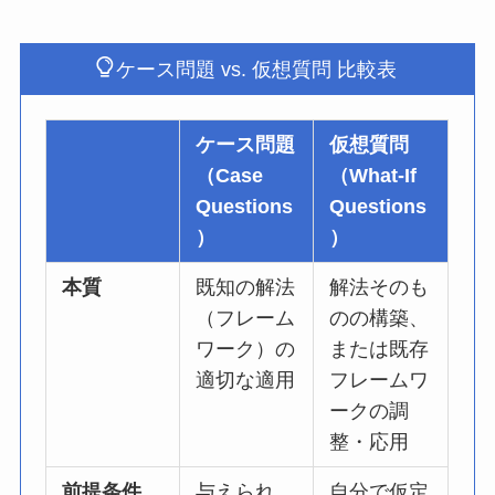
ケース問題 vs. 仮想質問 比較表
ケース問題
仮想質問
（Case
（What-If
Questions
Questions
）
）
本質
既知の解法
解法そのも
（フレーム
のの構築、
ワーク）の
または既存
適切な適用
フレームワ
ークの調
整・応用
前提条件
与えられ
自分で仮定