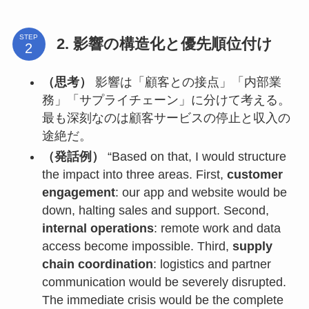
STEP
2. 影響の構造化と優先順位付け
（思考）
影響は「顧客との接点」「内部業
務」「サプライチェーン」に分けて考える。
最も深刻なのは顧客サービスの停止と収入の
途絶だ。
（発話例）
“Based on that, I would structure
the impact into three areas. First,
customer
engagement
: our app and website would be
down, halting sales and support. Second,
internal operations
: remote work and data
access become impossible. Third,
supply
chain coordination
: logistics and partner
communication would be severely disrupted.
The immediate crisis would be the complete