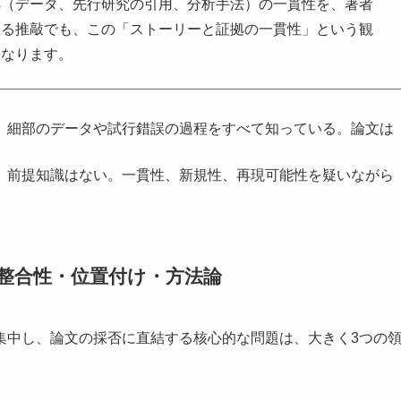
拠（データ、先行研究の引用、分析手法）の一貫性を、著者
える推敲でも、この「ストーリーと証拠の一貫性」という観
になります。
る。細部のデータや試行錯誤の過程をすべて知っている。論文は
て。前提知識はない。一貫性、新規性、再現可能性を疑いながら
整合性・位置付け・方法論
集中し、論文の採否に直結する核心的な問題は、大きく3つの