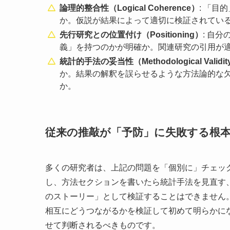
論理的整合性（Logical Coherence）
: 「
か。仮説が結果によって適切に検証されてい
先行研究との位置付け（Positioning）
: 自
義」を持つのかが明確か。関連研究の引用が
統計的手法の妥当性（Methodological Validit
か。結果の解釈を誤らせるような方法論的な
か。
従来の推敲が「予防」に失敗する根
多くの研究者は、上記の問題を「個別に」チェッ
し、方法セクションを書いたら統計手法を見直す
のストーリー」として検証することはできません
相互にどうつながるかを検証して初めて明らかに
せて判断されるべきものです。