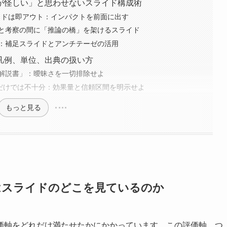
が怪しい」と思わせないスライド構成術
スライドは即アウト：インパクトを前面に出す
と考察の間に「推論の橋」を架けるスライド
：補足スライドとアンチテーゼの活用
凡例、単位、出典の扱い方
解説書」：曖昧さを一切排除せよ
1」だけでは不十分：効果量と信頼区間を明示せよ
もっと見る
はスライドのどこを見ているのか
価軸をどれだけ満たせたかにかかっています。この評価軸、つ