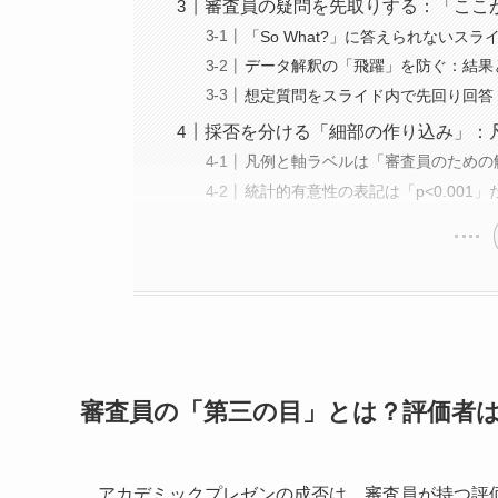
審査員の疑問を先取りする：「ここ
「So What?」に答えられない
データ解釈の「飛躍」を防ぐ：結果
想定質問をスライド内で先回り回答
採否を分ける「細部の作り込み」：
凡例と軸ラベルは「審査員のための
統計的有意性の表記は「p<0.00
審査員の「第三の目」とは？評価者
アカデミックプレゼンの成否は、審査員が持つ評