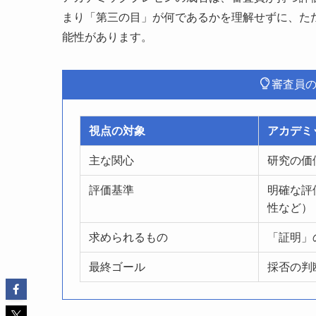
まり「第三の目」が何であるかを理解せずに、た
能性があります。
審査員の
視点の対象
アカデミ
主な関心
研究の価
評価基準
明確な評
性など）
求められるもの
「証明」
最終ゴール
採否の判