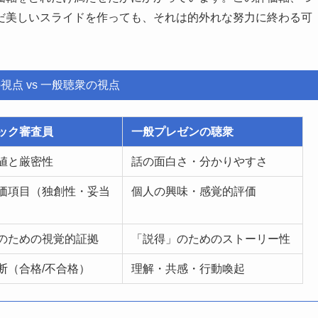
だ美しいスライドを作っても、それは的外れな努力に終わる可
視点 vs 一般聴衆の視点
ック審査員
一般プレゼンの聴衆
値と厳密性
話の面白さ・分かりやすさ
価項目（独創性・妥当
個人の興味・感覚的評価
のための視覚的証拠
「説得」のためのストーリー性
断（合格/不合格）
理解・共感・行動喚起