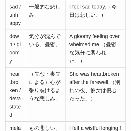
sad /
一般的な悲し
I feel sad today.（今
unh
み。
日は悲しい。）
appy
dow
気分が沈んで
A gloomy feeling over
n / gl
いる、憂鬱。
whelmed me.（憂鬱
oom
な気分に襲われ
y
た。）
hear
（失恋・喪失
She was heartbroken
tbro
による）心が
after the farewell.（別
ken /
張り裂けるよ
れの後、彼女は傷心
deva
うな悲しみ。
だった。）
state
d
mela
もの悲しい、
I felt a wistful longing f