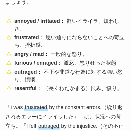
ましょう。
annoyed / irritated
： 軽いイライラ、煩わし
さ。
frustrated
： 思い通りにならないことへの苛立
ち、挫折感。
angry / mad
： 一般的な怒り。
furious / enraged
： 激怒、怒り狂った状態。
outraged
： 不正や非道な行為に対する強い怒
り、憤慨。
resentful
： （長くわだかまる）恨み、憤り。
「I was
frustrated
by the constant errors.（繰り返
されるエラーにイライラした）」は、状況への苛
立ち。「I felt
outraged
by the injustice.（その不正