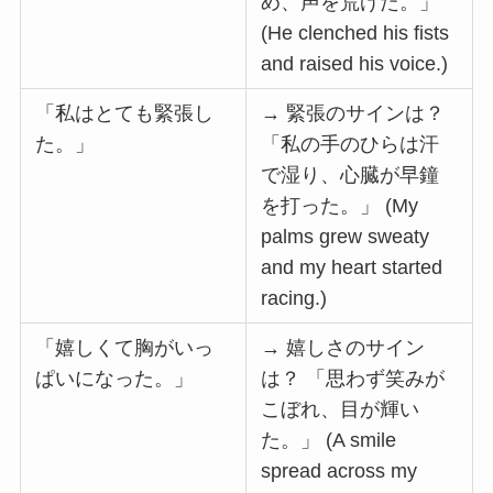
め、声を荒げた。」
(He clenched his fists
and raised his voice.)
「私はとても緊張し
→ 緊張のサインは？
た。」
「私の手のひらは汗
で湿り、心臓が早鐘
を打った。」 (My
palms grew sweaty
and my heart started
racing.)
「嬉しくて胸がいっ
→ 嬉しさのサイン
ぱいになった。」
は？ 「思わず笑みが
こぼれ、目が輝い
た。」 (A smile
spread across my