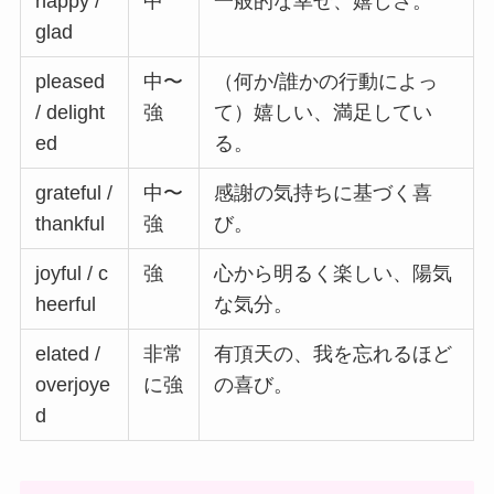
happy /
中
一般的な幸せ、嬉しさ。
glad
pleased
中〜
（何か/誰かの行動によっ
/ delight
強
て）嬉しい、満足してい
ed
る。
grateful /
中〜
感謝の気持ちに基づく喜
thankful
強
び。
joyful / c
強
心から明るく楽しい、陽気
heerful
な気分。
elated /
非常
有頂天の、我を忘れるほど
overjoye
に強
の喜び。
d