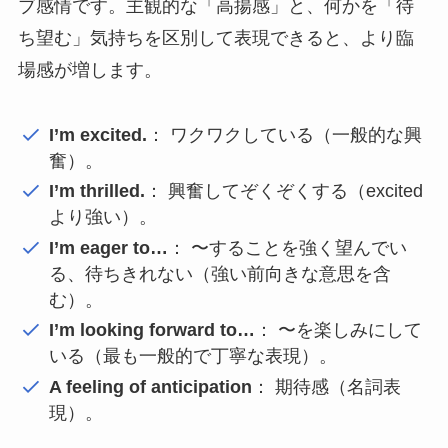
ブ感情です。主観的な「高揚感」と、何かを「待
ち望む」気持ちを区別して表現できると、より臨
場感が増します。
I’m excited.
： ワクワクしている（一般的な興
奮）。
I’m thrilled.
： 興奮してぞくぞくする（excited
より強い）。
I’m eager to…
： 〜することを強く望んでい
る、待ちきれない（強い前向きな意思を含
む）。
I’m looking forward to…
： 〜を楽しみにして
いる（最も一般的で丁寧な表現）。
A feeling of anticipation
： 期待感（名詞表
現）。