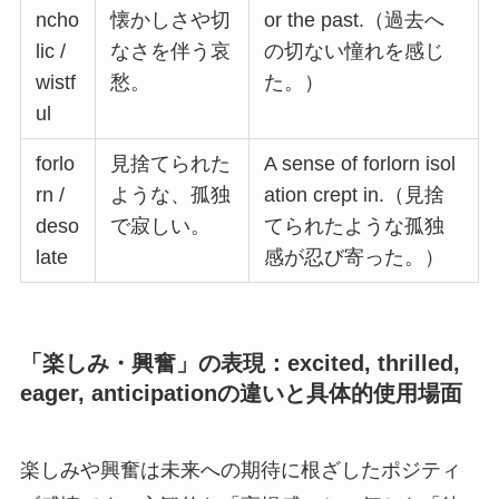
ncho
懐かしさや切
or the past.（過去へ
lic /
なさを伴う哀
の切ない憧れを感じ
wistf
愁。
た。）
ul
forlo
見捨てられた
A sense of forlorn isol
rn /
ような、孤独
ation crept in.（見捨
deso
で寂しい。
てられたような孤独
late
感が忍び寄った。）
「楽しみ・興奮」の表現：excited, thrilled,
eager, anticipationの違いと具体的使用場面
楽しみや興奮は未来への期待に根ざしたポジティ