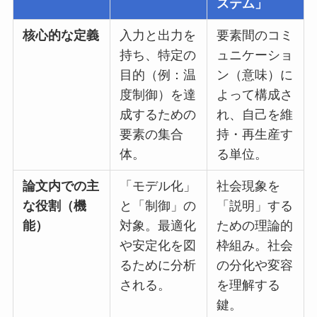
ステム」
核心的な定義
入力と出力を
要素間のコミ
持ち、特定の
ュニケーショ
目的（例：温
ン（意味）に
度制御）を達
よって構成さ
成するための
れ、自己を維
要素の集合
持・再生産す
体。
る単位。
論文内での主
「モデル化」
社会現象を
な役割（機
と「制御」の
「説明」する
能）
対象。最適化
ための理論的
や安定化を図
枠組み。社会
るために分析
の分化や変容
される。
を理解する
鍵。