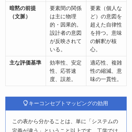
暗黙の前提
要素間の関係
要素（個人な
（文脈）
は主に物理
ど）の意図を
的・因果的。
超えた自律性
設計者の意図
を持つ。意味
が反映されて
の解釈が核
いる。
心。
主な評価基準
効率性、安定
適応性、複雑
性、応答速
性の縮減、意
度、誤差。
味の一貫性。
キーコンセプトマッピングの効用
この表から分かることは、単に「システムの
定義が違う」ということ以上です。工学では