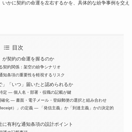
、いかに契約の命運を左右するかを、具体的な紛争事例を交え
目次
」が契約の命運を握るのか
る契約関係：架空の紛争シナリオ
通知条項の重要性を軽視するリスク
で」「いつ」届いたと認められるか
）」の特定 ― 個人名・部署・役職の記載が鍵
」の明確化 ― 書面・電子メール・登録郵便の選択と組み合わせ
 of Receipt）」の定義 ― 「発信主義」か「到達主義」かの決定的
社に有利な通知条項の設計ポイント