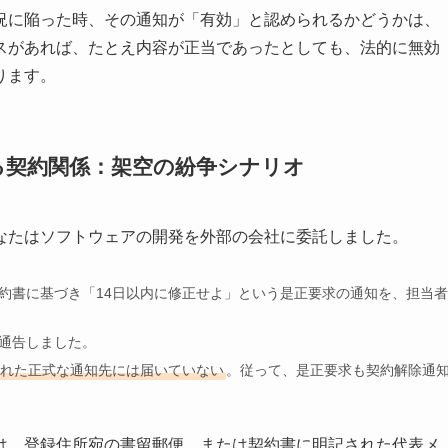
況に陥った時、その通知が「有効」と認められるかどうかは、
スがあれば、たとえ内容が正当であったとしても、法的に無効
ります。
る契約関係：架空の紛争シナリオ
なたはソフトウェアの開発を外部の会社に委託しました。
約書に基づき「14日以内に修正せよ」という是正要求の通知を、担当者
通告しました。
れた正式な通知先には届いていない
。従って、是正要求も契約解除通
は、登録住所宛の書留郵便、または契約書に明記された代表メ