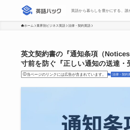
英語から暮らしを豊かにする、誰
ホーム
業界別ビジネス英語
法律・契約英語
英文契約書の『通知条項（Notice
寸前を防ぐ『正しい通知の送達・
当ページのリンクには広告が含まれています。
法律・契約