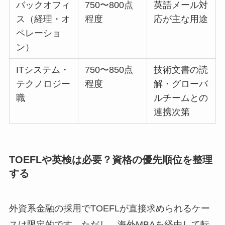
バックオフィ
750〜800点
英語メール対
ス（経理・オ
程度
応が主な用途
ペレーショ
ン）
ITシステム・
750〜850点
技術文書の読
テクノロジー
程度
解・グローバ
職
ルチームとの
連携次第
TOEFLや英検は必要？資格の優先順位を整理
する
外資系金融の採用でTOEFLが直接求められるケー
スは限定的です。ただし、海外MBAを経由して転