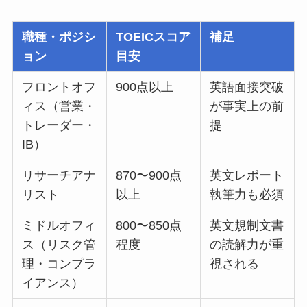
職種・ポジシ
TOEICスコア
補足
ョン
目安
フロントオフ
900点以上
英語面接突破
ィス（営業・
が事実上の前
トレーダー・
提
IB）
リサーチアナ
870〜900点
英文レポート
リスト
以上
執筆力も必須
ミドルオフィ
800〜850点
英文規制文書
ス（リスク管
程度
の読解力が重
理・コンプラ
視される
イアンス）