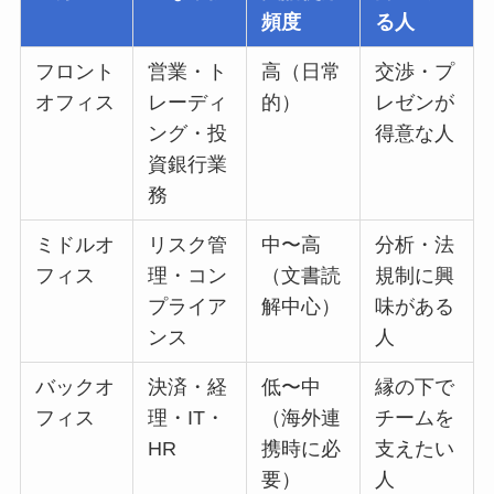
頻度
る人
フロント
営業・ト
高（日常
交渉・プ
オフィス
レーディ
的）
レゼンが
ング・投
得意な人
資銀行業
務
ミドルオ
リスク管
中〜高
分析・法
フィス
理・コン
（文書読
規制に興
プライア
解中心）
味がある
ンス
人
バックオ
決済・経
低〜中
縁の下で
フィス
理・IT・
（海外連
チームを
HR
携時に必
支えたい
要）
人