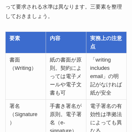
って要求される水準は異なります。三要素を整理
しておきましょう。
要素
内容
実務上の注意
点
書面
紙の書面が原
「writing
（Writing）
則。契約によ
includes
っては電子メ
email」の明
ールや電子文
記がなければ
書も可
紙が安全
署名
手書き署名が
電子署名の有
（Signature
原則。電子署
効性は準拠法
）
名（e-
によっても異
signature）
なる