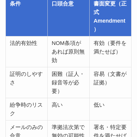
条件
口頭合意
書面変更（正
式
Amendment
）
法的有効性
NOM条項が
有効（要件を
あれば原則無
満たせば）
効
証明のしやす
困難（証人・
容易（文書が
さ
録音等が必
証拠）
要）
紛争時のリス
高い
低い
ク
メールのみの
準拠法次第で
署名・特定要
合意
無効の可能性
件を満たせば