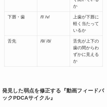
か
下唇・歯
/f/ /v/
上歯が下唇に
軽く当たって
いるか
舌先
/θ/ /ð/
舌先が上下の
歯の間からわ
ずかに見える
か
発見した弱点を修正する『動画フィードバ
ックPDCAサイクル』