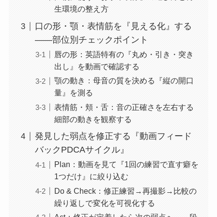
生環境の整え方
口の形・顎・表情筋を『見える化』する
——部位別チェックポイント
唇の形：英語特有の『丸め・引き・突き
出し』を動画で確認する
顎の動き：母音の質を決める『縦の開口
量』を測る
表情筋・頬・舌：音の正確さを左右する
細部の動きを観察する
発見した弱点を修正する『動画フィード
バックPDCAサイクル』
Plan：動画を見て『1回の練習で直す癖を
1つだけ』に絞り込む
Do & Check：修正練習→再撮影→比較の
繰り返しで変化を可視化する
Act：修正が定着したら次の弱点へ——段