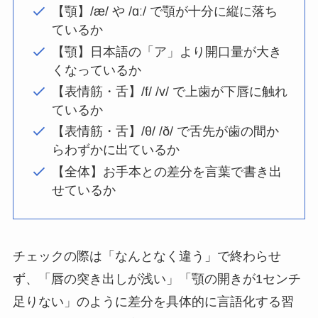
【顎】/æ/ や /ɑː/ で顎が十分に縦に落ち
ているか
【顎】日本語の「ア」より開口量が大き
くなっているか
【表情筋・舌】/f/ /v/ で上歯が下唇に触れ
ているか
【表情筋・舌】/θ/ /ð/ で舌先が歯の間か
らわずかに出ているか
【全体】お手本との差分を言葉で書き出
せているか
チェックの際は「なんとなく違う」で終わらせ
ず、「唇の突き出しが浅い」「顎の開きが1センチ
足りない」のように差分を具体的に言語化する習