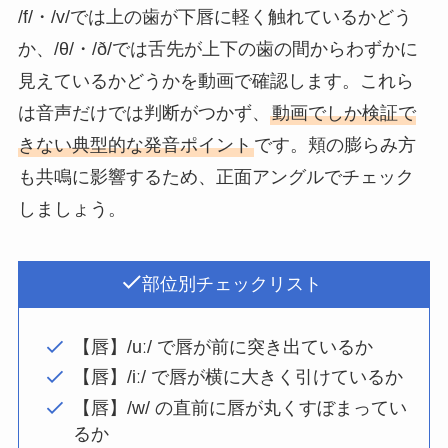
/f/・/v/では上の歯が下唇に軽く触れているかどう
か、/θ/・/ð/では舌先が上下の歯の間からわずかに
見えているかどうかを動画で確認します。これら
は音声だけでは判断がつかず、
動画でしか検証で
きない典型的な発音ポイント
です。頬の膨らみ方
も共鳴に影響するため、正面アングルでチェック
しましょう。
部位別チェックリスト
【唇】/uː/ で唇が前に突き出ているか
【唇】/iː/ で唇が横に大きく引けているか
【唇】/w/ の直前に唇が丸くすぼまってい
るか