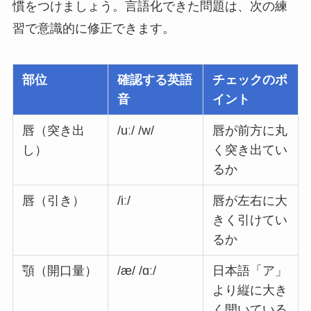
慣をつけましょう。言語化できた問題は、次の練
習で意識的に修正できます。
部位
確認する英語
チェックのポ
音
イント
唇（突き出
/uː/ /w/
唇が前方に丸
し）
く突き出てい
るか
唇（引き）
/iː/
唇が左右に大
きく引けてい
るか
顎（開口量）
/æ/ /ɑː/
日本語「ア」
より縦に大き
く開いている