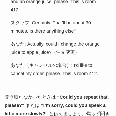
and an orange juice, please. This is room
412.
スタッフ: Certainly. That’ll be about 30
minutes. Is there anything else?
あなた: Actually, could I change the orange
juice to apple juice?（注文変更）
あなた（キャンセルの場合）: I’d like to
cancel my order, please. This is room 412.
聞き取れなかったときは
“Could you repeat that,
please?”
または
“I’m sorry, could you speak a
little more slowly?”
と伝えましょう。焦らず聞き