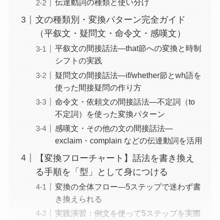
伝達動詞の種類と使い分け
文の種類別・変換パターン完全ガイド
（平叙文・疑問文・命令文・感嘆文）
平叙文の間接話法—that節への変換と時制
シフトの実践
疑問文の間接話法—if/whether節とwh語を
使った間接疑問の作り方
命令文・依頼文の間接話法—不定詞（to
不定詞）を使った変換パターン
感嘆文・その他の文の間接話法—
exclaim・complain などの伝達動詞を活用
【変換フローチャート】話法を書き換え
る手順を「型」として身につける
変換の全体フロー—5ステップで迷わず書
き換えられる
実践演習：例文を使って5ステップを実際