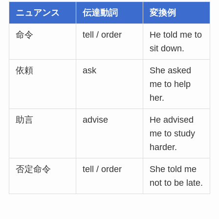
ニュアンス
伝達動詞
変換例
命令
tell / order
He told me to
sit down.
依頼
ask
She asked
me to help
her.
助言
advise
He advised
me to study
harder.
否定命令
tell / order
She told me
not to be late.