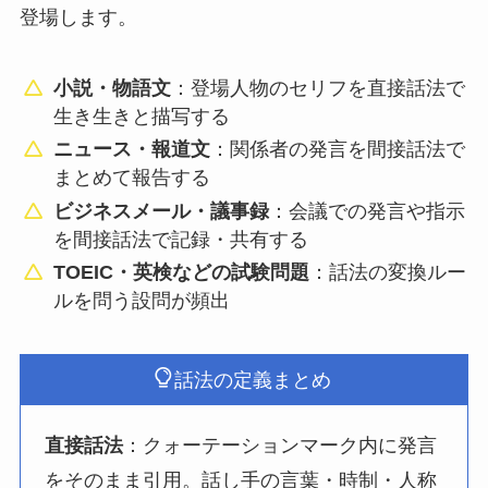
登場します。
小説・物語文
：登場人物のセリフを直接話法で
生き生きと描写する
ニュース・報道文
：関係者の発言を間接話法で
まとめて報告する
ビジネスメール・議事録
：会議での発言や指示
を間接話法で記録・共有する
TOEIC・英検などの試験問題
：話法の変換ルー
ルを問う設問が頻出
話法の定義まとめ
直接話法
：クォーテーションマーク内に発言
をそのまま引用。話し手の言葉・時制・人称