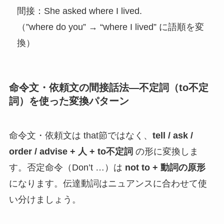
間接：She asked where I lived.
（”where do you” → “where I lived” に語順を変
換）
命令文・依頼文の間接話法—不定詞（to不定
詞）を使った変換パターン
命令文・依頼文は that節ではなく、
tell / ask /
order / advise + 人 + to不定詞
の形に変換しま
す。否定命令（Don’t …）は
not to + 動詞の原形
になります。伝達動詞はニュアンスに合わせて使
い分けましょう。