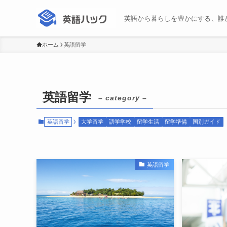
英語から暮らしを豊かにする、誰
ホーム
英語留学
英語留学
– category –
英語留学
大学留学
語学学校
留学生活
留学準備
国別ガイド
英語留学