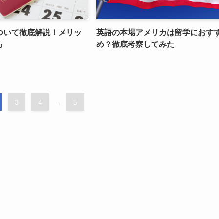
ついて徹底解説！メリッ
英語の本場アメリカは留学におす
も
め？徹底考察してみた
3
4
...
5