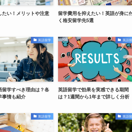
したい！メリットや注意
留学費用を抑えたい！英語が身に
く格安留学先5選
英語留学
英語
語留学すべき理由は？各
英語留学で効果を実感できる期間
学事情も紹介
は？1週間から1年まで詳しく分析
英語留学
英語