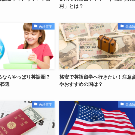
村」とは？
英語留学
英語
るならやっぱり英語圏？
格安で英語留学へ行きたい！注意
国5選
やおすすめの国は？
英語留学
英語