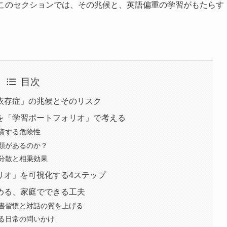
このセクションでは、その兆候と、英語偏重の学習がもたらす
目次
依存症」の兆候とそのリスク
を「学習ポートフォリオ」で考える
資する危険性
類があるのか？
分散と相乗効果
リオ」を可視化する4ステップ
める、家庭でできる工夫
書習慣と対話の質を上げる
る日常の問いかけ