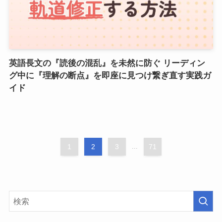
英語長文の『読後の混乱』を未然に防ぐ リーディン
グ中に『理解の断点』を即座に見つけ繋ぎ直す実践ガ
イド
1
2
3
...
71