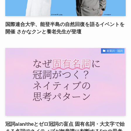
国際連合大学、能登半島の自然回復を語るイベントを
開催 さかなクンと養老先生が登壇
前置詞・冠詞
冠詞a/an/theとゼロ冠詞の盲点 固有名詞・大文字で始